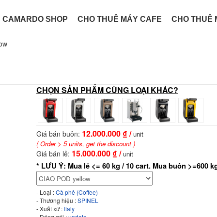
CAMARDO SHOP
CHO THUÊ MÁY CAFE
CHO THUÊ 
CỐC CAFE
VIÊN NÉN CAPSULE
TÚI GIẤY POD
MÁY PHA CAFE
low
CHỌN SẢN PHẨM CÙNG LOẠI KHÁC?
12.000.000
₫ /
Giá bán buôn:
unit
( Order > 5 units, get the discount )
15.000.000
₫ /
Giá bán lẻ:
unit
* LƯU Ý: Mua lẻ <= 60 kg / 10 cart. Mua buôn >=600 kg
- Loại :
Cà phê (Coffee)
- Thương hiệu :
SPINEL
- Xuất xứ :
Italy
- Đóng gói :
update