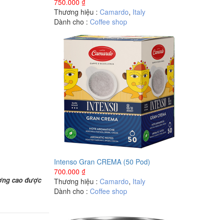
750.000
₫
Thương hiệu :
Camardo
,
Italy
Dành cho :
Coffee shop
Intenso Gran CREMA (50 Pod)
700.000
₫
ượng cao được
Thương hiệu :
Camardo
,
Italy
Dành cho :
Coffee shop