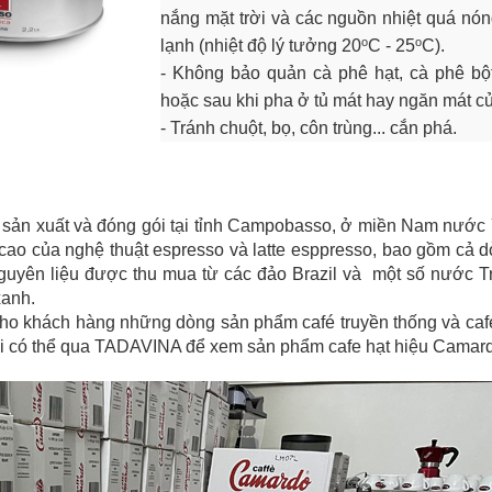
nắng mặt trời và các nguồn nhiệt quá nó
o
o
lạnh (nhiệt độ lý tưởng 20
C
- 25
C).
- Không bảo quản cà phê hạt, cà phê b
hoặc sau khi pha ở tủ mát hay ngăn mát củ
- Tránh chuột, bọ, côn trùng... cắn phá.
c sản xuất và đóng gói tại tỉnh Campobasso, ở miền Nam nước
cao của nghệ thuật espresso và latte esppresso, bao gồm cả d
ồn nguyên liệu được thu mua từ các đảo Brazil và một số nước
xanh.
ho khách hàng những dòng sản phẩm café truyền thống và café
ười có thể qua TADAVINA để xem sản phẩm cafe hạt hiệu Camar