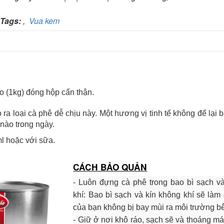
Ngân hàng TMCP Việt Nam Thịnh Vượng
Chi nhánh:
Chi nhánh VBbank Hà Nội
Chủ TK:
Nguyễn Văn Tuấn
Tags:
,
Vua kem
Số TK:
222 899 001
Ngân hàng Ngoại thương Việt Nam
Chi nhánh:
Chi nhánh Vietcombank Hà Nội
Chủ TK:
Nguyễn Văn Tuấn
Số TK:
1986 883 888
(1kg) đóng hộp cẩn thận.
 ra loại cà phê dễ chịu này.
Một hương vị tinh tế không để lại b
nào trong ngày.
l hoặc với sữa.
CÁCH BẢO QUẢN
- Luôn đựng cà phê trong bao bì sạch v
khí: Bao bì sạch và kín không khí sẽ làm
của bạn không bị bay mùi ra môi trường b
- Giữ ở nơi khô ráo, sạch sẽ và thoáng má