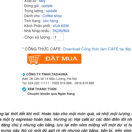
- Xuất xứ :
Italy
- Đóng gói :
update
- Trọng lượng :
update
- Dành cho :
Coffee shop
- Tình trạng :
còn hàng
- Kênh Phân phối :
VUA KEM
- Nhà Nhập khẩu :
TADAVINA
- Chọn số lượng :
* CÔNG THỨC CAFE:
Download Công thức làm CAFE tại đây
CÔNG TY TNHH TADAVINA
Add: 26 Liền kề 14 Mậu Lương, Hà Nội
Tel: 024 232 11111 - 0932 819 888 - 0916 819 888
XEM THANH TOÁN
Chuyển khoản qua Ngân hàng
Ngân hàng Ngoại thương Việt Nam
Chi nhánh:
Vietcombank Hà Nội
g lại thời tiết khi mở. Hoàn hảo cho một món quà, và nhờ một lượng 
Chủ TK:
CÔNG TY TNHH TADAVINA
a một ly espresso hoàn hảo. Hương vị: Hạt cafe từ các đồn điền tốt nh
Số TK:
069 1000 886 001
t đáng chú ý nhưng cân bằng, lưu lại trên vòm miệng với một dư vị h
 trưng này. Nó có một độ axit rõ rệt nhưng cân bằng, bền bỉ. trên vòm