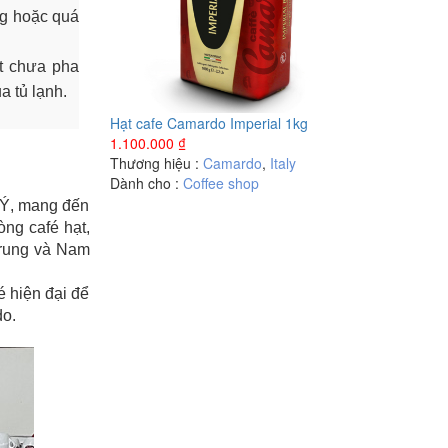
ng hoặc quá
ột chưa pha
a tủ lạnh.
Hạt cafe Camardo Imperial 1kg
1.100.000
₫
Thương hiệu :
Camardo
,
Italy
Dành cho :
Coffee shop
 Ý, mang đến
òng café hạt,
 Trung và Nam
 hiện đại để
do.