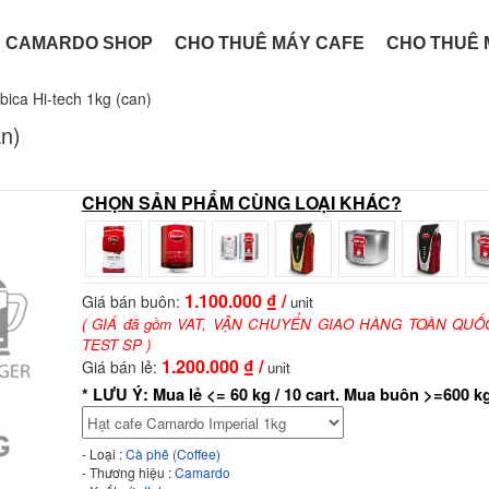
CAMARDO SHOP
CHO THUÊ MÁY CAFE
CHO THUÊ 
CỐC CAFE
VIÊN NÉN CAPSULE
TÚI GIẤY POD
MÁY PHA CAFE
ica Hi-tech 1kg (can)
n)
CHỌN SẢN PHẨM CÙNG LOẠI KHÁC?
1.100.000
₫ /
Giá bán buôn:
unit
( GIÁ đã gồm VAT, VẬN CHUYỂN GIAO HÀNG TOÀN QUỐC
TEST SP )
1.200.000
₫ /
Giá bán lẻ:
unit
* LƯU Ý: Mua lẻ <= 60 kg / 10 cart. Mua buôn >=600 kg
- Loại :
Cà phê (Coffee)
- Thương hiệu :
Camardo