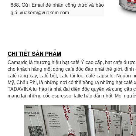
888. Gửi Email để nhận công thức và báo
giá: vuakem@vuakem.com.
CHI TIẾT SẢN PHẨM
Camardo là thương hiệu hạt café Ý cao cấp, hạt cafe đượ
cho khách hàng một dòng café độc đáo nhất thế giới, đỉnh 
café rang xay, café bột, cafe túi lọc, café capsule. Ngu
Mỹ, Châu Phi, là những nơi có thể trồng ra những hạt café 
TADAVINA tự hào là nhà đại diện độc quyền và cung cấp c
mang lại những cốc espresso, latte hấp dẫn nhất. Mọi ng