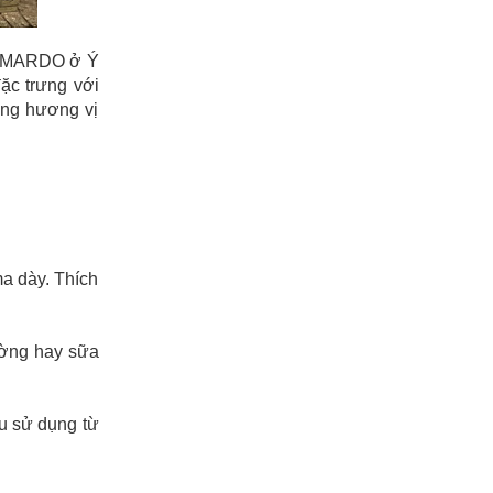
 CAMARDO ở Ý
ặc trưng với
ang hương vị
a dày. Thích
ường hay sữa
ểu sử dụng từ