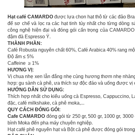
Hạt café CAMARDO
được lựa chon hạt thô từ các đảo B
để sơ chế và lọc ra các hạt tinh túy nhất cho từng dò
công nghệ hiện đại và đóng gói cẩn trọng của CAMARDO 
đậm đà Espresso Ý.
THÀNH PHẦN:
Café Robusta nguyên chất 60%, Café Arabica 40% rang mộc
Độ ẩm ≤ 5%
Caffeine ≥ 1%
HƯƠNG VỊ:
Vị chua nhẹ xen lẫn đắng nhẹ cùng hương thơm nhẹ nhàng,
hợp: gu sành cà phê, ưa thích sự độc đáo và uống được vị 
HƯỚNG DẪN SỬ DỤNG:
Thích hợp nhất cho kiểu uống cà Espresso, Cappuccino, L
đặc, café milkshake, cà phê moka,...
QUY CÁCH ĐÓNG GÓI:
Cafe CAMARDO
đóng gói từ 250 gr, 500 gr, 1000 gr, 3000
bình Moka đến pha máy chuyên nghiệp.
Hạt café phê nguyên hạt và Bột cà phê được đóng gói trong 