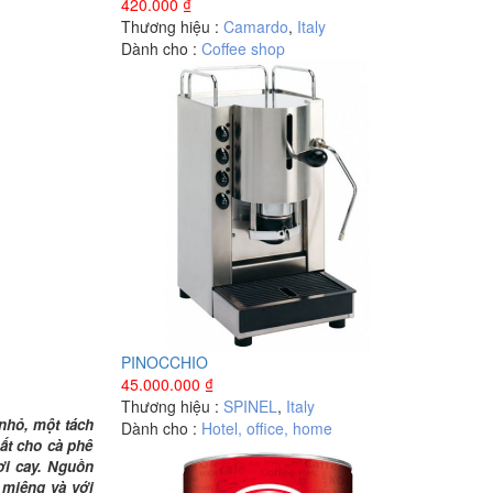
420.000
₫
Thương hiệu :
Camardo
,
Italy
Dành cho :
Coffee shop
PINOCCHIO
45.000.000
₫
Thương hiệu :
SPINEL
,
Italy
nhỏ, một tách
Dành cho :
Hotel, office, home
ất cho cà phê
ơi cay. Nguồn
 miệng và với