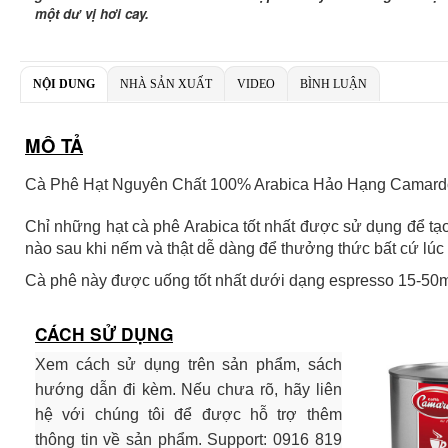
một dư vị hơi cay.
NỘI DUNG
NHÀ SẢN XUẤT
VIDEO
BÌNH LUẬN
MÔ TẢ
Cà Phê Hạt Nguyên Chất 100% Arabica Hảo Hạng Camardo 
Chỉ những hạt cà phê Arabica tốt nhất được sử dụng để tạo
nào sau khi nếm và thật dễ dàng để thưởng thức bất cứ lúc 
Cà phê này được uống tốt nhất dưới dạng espresso 15-50m
CÁCH SỬ DỤNG
Xem cách sử dụng trên sản phẩm, sách
hướng dẫn đi kèm. Nếu chưa rõ, hãy liên
hệ với chúng tôi để được hỗ trợ thêm
thông tin về sản phẩm. Support: 0916 819