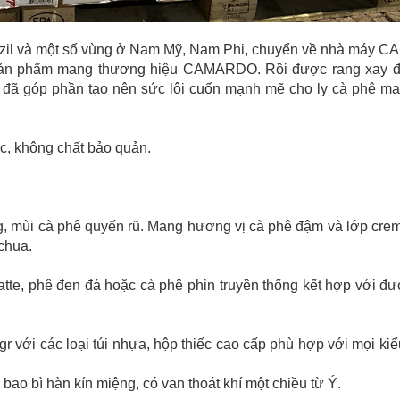
razil và một số vùng ở Nam Mỹ, Nam Phi, chuyển về nhà máy
ng sản phẩm mang thương hiệu CAMARDO. Rồi được rang xay đ
đã góp phần tạo nên sức lôi cuốn mạnh mẽ cho ly cà phê m
, không chất bảo quản.
 mùi cà phê quyến rũ. Mang hương vị cà phê đậm và lớp crem
chua.
atte, phê đen đá hoặc cà phê phin truyền thống kết hợp với đ
 gr với các loại túi nhựa, hộp thiếc cao cấp phù hợp với mọi ki
bao bì hàn kín miệng, có van thoát khí một chiều từ Ý.