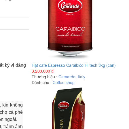
Hạt cafe Espresso Caraibico Hi tech 3kg (can)
ất kỳ vị đắng
3.200.000
₫
Thương hiệu :
Camardo
,
Italy
Dành cho :
Coffee shop
à kín không
 cho cà phê
ên ngoài.
t, tránh ánh