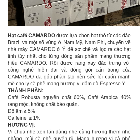
Hạt café CAMARDO
được lựa chon hạt thô từ các đảo
Brazil và một số vùng ở Nam Mỹ, Nam Phi, chuyển về
nhà máy CAMARDO ở Ý để sơ chế và lọc ra các hạt
tinh túy nhất cho từng dòng sản phẩm mang thương
hiệu CAMARDO. Rồi được rang xay đặc trưng với
công nghệ hiện đại và đóng gói cẩn trọng của
CAMARDO đã góp phần tạo nên sức lôi cuốn mạnh
mẽ cho ly cà phê mang hương vị đậm đà Espresso Ý.
THÀNH PHẦN:
Café Robusta nguyên chất 60%, Café Arabica 40%
rang mộc, không chất bảo quản.
Độ ẩm ≤ 5%
Caffeine ≥ 1%
HƯƠNG VỊ:
Vị chua nhẹ xen lẫn đắng nhẹ cùng hương thơm nhẹ
nhàng, mùi cà phê quyến rũ. Mang hương vị cà phê