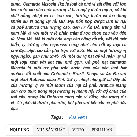
dụng. Camardo Miscela 1kg là loại cà phê vị rất đậm với lớp
Ngân hàng Ngoại thương Việt Nam
kem mịn tạo nên một hương vị báo ngậy thơm ngon, có khí
Chi nhánh:
Chi nhánh Vietcombank Hà Nội
chất nồng nhiệt và cá tính cao, hương thơm và tác động
Chủ TK:
Nguyễn Văn Tuấn
Số TK:
1986 883 888
khiến dư vị đọng lại rất lâu. Một hỗn hợp được làm từ hạt
cà phê arabica chất lượng cao, đến từ Ấn Độ, trung tâm và
nam Mỹ và với một tỷ lệ phần trăm được chọn chủ yếu đến
từ Nam Mỹ. Nó là một hỗn hợp cân bằng rất tốt, với độ axit
thấp, lý tưởng cho espresso cũng như cho bất kỳ loại cà
phê đặc biệt nào cần pha trộn với sữa. Nó có một hương vị
ngọt ngào, gần như xi-rô với một dư vị hạt dẻ và hiện tại và
một loại kem với kết cấu nhỏ gọn. Cà phê hạt camardo
Miscela là một sự pha trộn hoàn hảo của các loại hạt
arabica tốt nhất của Colombia, Brazil, Kenya và Ấn Độ với
một chút Robusta châu Phi. Xử lý nhiệt nhẹ giữ lại đầy đủ
của hương vị và mùi thơm của hạt cà phê. Arabica mang
đến cho thức uống một hương vị mãnh liệt với độ chua của
trái cây, trong khi Robusta cung cấp vị đắng nhẹ trong dư
vị. Cà phê đã được pha trộn, khi pha với kết cấu cà phê dày
đặc.
Tags:
,
Vua kem
NỘI DUNG
NHÀ SẢN XUẤT
VIDEO
BÌNH LUẬN