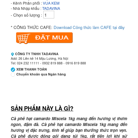
- Kênh Phân phối :
VUA KEM
- Nhà Nhập khẩu :
TADAVINA
- Chọn số lượng :
* CÔNG THỨC CAFE:
Download Công thức làm CAFE tại đây
CÔNG TY TNHH TADAVINA
Add: 26 Liền kề 14 Mậu Lương, Hà Nội
Tel: 024 232 11111 - 0932 819 888 - 0916 819 888
XEM THANH TOÁN
Chuyển khoản qua Ngân hàng
Ngân hàng Ngoại thương Việt Nam
Chi nhánh:
Vietcombank Hà Nội
Chủ TK:
CÔNG TY TNHH TADAVINA
Số TK:
069 1000 886 001
SẢN PHẨM NÀY LÀ GÌ?
Ngân hàng TMCP Việt Nam Thịnh Vượng
Cà phê hạt camardo Miscela 1kg mang đến hương vị thơm
Chi nhánh:
Chi nhánh VBbank Hà Nội
ngon, đậm đà. Cà phê hạt camardo Miscela 1kg mang đến
Chủ TK:
Nguyễn Văn Tuấn
hương vị đặc trưng, tinh tế giúp bạn thưởng thức trọn vẹn.
Số TK:
222 899 001
Cà phê được đóng gói dạng túi 1kg, rất tiện lợi khi sử