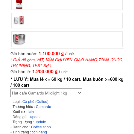
1.100.000
₫ /
Giá bán buôn:
unit
( GIÁ đã gồm VAT, VẬN CHUYỂN GIAO HÀNG TOÀN QUỐC,
TRAINING, TEST SP )
1.200.000
₫ /
Giá bán lẻ:
unit
* LƯU Ý: Mua lẻ <= 60 kg / 10 cart. Mua buôn >=600 kg
/ 100 cart
- Loại :
Cà phê (Coffee)
- Thương hiệu :
Camardo
- Xuất xứ :
Italy
- Đóng gói :
update
- Trọng lượng :
update
- Dành cho :
Coffee shop
- Tình trạng :
còn hàng