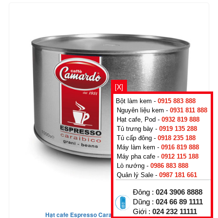
[X]
Bột làm kem -
0915 883 888
Nguyên liệu kem -
0931 811 888
Hạt cafe, Pod -
0932 819 888
Tủ trưng bày -
0919 135 288
Tủ cấp đông -
0918 235 188
Máy làm kem -
0916 819 888
Máy pha cafe -
0912 115 188
Lò nướng -
0986 883 888
Quản lý Sale -
0987 181 661
Đông :
024 3906 8888
Dũng :
024 66 89 1111
Giới :
024 232 11111
Hạt cafe Espresso Caraibico Hi tech 1kg (can)