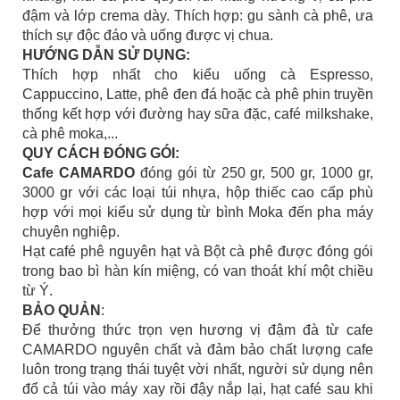
đậm và lớp crema dày. Thích hợp: gu sành cà phê, ưa
thích sự độc đáo và uống được vị chua.
HƯỚNG DẪN SỬ DỤNG:
Thích hợp nhất cho kiểu uống cà Espresso,
Cappuccino, Latte, phê đen đá hoặc cà phê phin truyền
thống kết hợp với đường hay sữa đặc, café milkshake,
cà phê moka,...
QUY CÁCH ĐÓNG GÓI:
Cafe CAMARDO
đóng gói từ 250 gr, 500 gr, 1000 gr,
3000 gr với các loại túi nhựa, hộp thiếc cao cấp phù
hợp với mọi kiểu sử dụng từ bình Moka đến pha máy
chuyên nghiệp.
Hạt café phê nguyên hạt và Bột cà phê được đóng gói
trong bao bì hàn kín miệng, có van thoát khí một chiều
từ Ý.
BẢO QUẢN
:
Để thưởng thức trọn vẹn hương vị đậm đà từ cafe
CAMARDO nguyên chất và đảm bảo chất lượng cafe
luôn trong trạng thái tuyệt vời nhất, người sử dụng nên
đổ cả túi vào máy xay rồi đậy nắp lại, hạt café sau khi