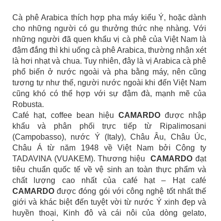
Cà phê Arabica thích hợp pha máy kiểu Ý, hoặc dành
cho những người có gu thưởng thức nhẹ nhàng. Với
những người đã quen khẩu vị cà phê của Việt Nam là
đậm đắng thì khi uống cà phê Arabica, thường nhận xét
là hơi nhạt và chua. Tuy nhiên, đây là vị Arabica cà phê
phổ biến ở nước ngoài và pha bằng máy, nên cũng
tương tự như thế, người nước ngoài khi đến Việt Nam
cũng khó có thể hợp với sự đậm đà, mạnh mẽ của
Robusta.
Café hạt, coffee bean hiệu
CAMARDO
được nhập
khẩu và phân phối trực tiếp từ Ripalimosani
(Campobasso), nước Ý (Italy), Châu Âu, Châu Úc,
Châu Á từ năm 1948 về Việt Nam bởi Công ty
TADAVINA (VUAKEM). Thương hiệu
CAMARDO
đạt
tiêu chuẩn quốc tế về vệ sinh an toàn thực phẩm và
chất lượng cao nhất của café hạt – Hạt café
CAMARDO
được đóng gói với công nghệ tốt nhất thế
giới và khác biệt đến tuyệt vời từ nước Ý xinh đẹp và
huyền thoại, Kinh đô và cái nôi của dòng gelato,